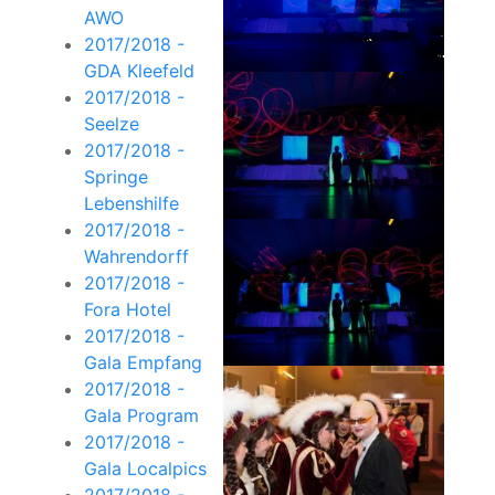
AWO
2017/2018 -
GDA Kleefeld
2017/2018 -
Seelze
2017/2018 -
Springe
Lebenshilfe
2017/2018 -
Wahrendorff
2017/2018 -
Fora Hotel
2017/2018 -
Gala Empfang
2017/2018 -
Gala Program
2017/2018 -
Gala Localpics